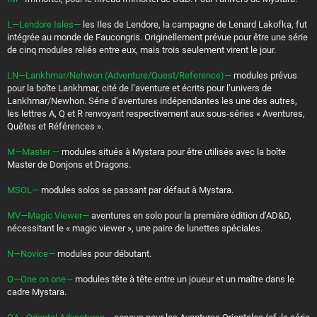
L—Lendore Isles—
les Iles de Lendore, la campagne de Lenard Lakofka, fut
intégrée au monde de Faucongris. Originellement prévue pour être une série
de cinq modules reliés entre eux, mais trois seulement virent le jour.
LN—Lankhmar/Nehwon (Adventure/Quest/Reference)—
modules prévus
pour la boîte Lankhmar, cité de l’aventure et écrits pour l’univers de
Lankhmar/Newhon. Série d’aventures indépendantes les une des autres,
les lettres A, Q et R renvoyant respectivement aux sous-séries « Aventures,
Quêtes et Références ».
M—Master —
modules situés à Mystara pour être utilisés avec la boîte
Master de Donjons et Dragons.
MSOL—
modules solos se passant par défaut à Mystara.
MV—Magic Viewer—
aventures en solo pour la première édition d’AD&D,
nécessitant le « magic viewer », une paire de lunettes spéciales.
N—Novice—
modules pour débutant.
O—One on one—
modules tête à tête entre un joueur et un maître dans le
cadre Mystara.