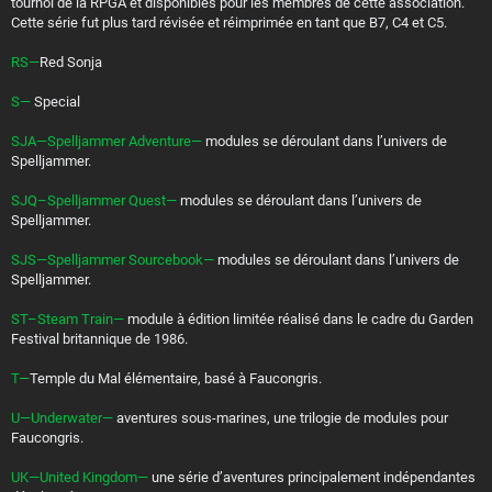
tournoi de la RPGA et disponibles pour les membres de cette association.
Cette série fut plus tard révisée et réimprimée en tant que B7, C4 et C5.
RS—
Red Sonja
S—
Special
SJA—Spelljammer Adventure—
modules se déroulant dans l’univers de
Spelljammer.
SJQ–Spelljammer Quest—
modules se déroulant dans l’univers de
Spelljammer.
SJS—Spelljammer Sourcebook—
modules se déroulant dans l’univers de
Spelljammer.
ST–Steam Train—
module à édition limitée réalisé dans le cadre du Garden
Festival britannique de 1986.
T—
Temple du Mal élémentaire, basé à Faucongris.
U—Underwater—
aventures sous-marines, une trilogie de modules pour
Faucongris.
UK—United Kingdom—
une série d’aventures principalement indépendantes