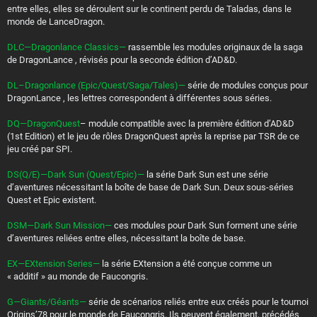
entre elles, elles se déroulent sur le continent perdu de Taladas, dans le
monde de LanceDragon.
DLC—Dragonlance Classics—
rassemble les modules originaux de la saga
de DragonLance , révisés pour la seconde édition d’AD&D.
DL–Dragonlance (Epic/Quest/Saga/Tales)—
série de modules conçus pour
DragonLance , les lettres correspondent à différentes sous séries.
DQ—DragonQuest
– module compatible avec la première édition d’AD&D
(1st Edition) et le jeu de rôles DragonQuest après la reprise par TSR de ce
jeu créé par SPI.
DS(Q/E)—Dark Sun (Quest/Epic)—
la série Dark Sun est une série
d’aventures nécessitant la boîte de base de Dark Sun. Deux sous-séries
Quest et Epic existent.
DSM—Dark Sun Mission—
ces modules pour Dark Sun forment une série
d’aventures reliées entre elles, nécessitant la boîte de base.
EX—EXtension Series—
la série EXtension a été conçue comme un
« additif » au monde de Faucongris.
G—Giants/Géants—
série de scénarios reliés entre eux créés pour le tournoi
Origins’78 pour le monde de Faucongris. Ils peuvent également, précédés