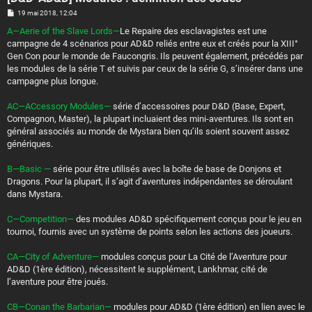
M
19 mai 2018, 12:04
e
s
A—Aerie of the Slave Lords—
Le Repaire des esclavagistes est une
s
campagne de 4 scénarios pour AD&D reliés entre eux et créés pour la XIII°
a
g
Gen Con pour le monde de Faucongris. Ils peuvent également, précédés par
e
les modules de la série T et suivis par ceux de la série G, s’insérer dans une
campagne plus longue.
AC—ACcessory Modules—
série d’accessoires pour D&D (Base, Expert,
Compagnon, Master), la plupart incluaient des mini-aventures. Ils sont en
général associés au monde de Mystara bien qu’ils soient souvent assez
génériques.
B—Basic —
série pour être utilisés avec la boîte de base de Donjons et
Dragons. Pour la plupart, il s’agit d’aventures indépendantes se déroulant
dans Mystara.
C—Competition—
des modules AD&D spécifiquement conçus pour le jeu en
tournoi, fournis avec un système de points selon les actions des joueurs.
CA—City of Adventure—
modules conçus pour La Cité de l’Aventure pour
AD&D (1ère édition), nécessitent le supplément, Lankhmar, cité de
l’aventure pour être joués.
CB—Conan the Barbarian—
modules pour AD&D (1ère édition) en lien avec le