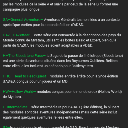
par les modules de la série A et suivis par ceux de la série D, former une
campagne plus longue.
GA—General Adventure—
Aventures Généralistes non liées à un contexte
spéicifque écrites pour la seconde édition d’AD&D.
GAZ—GAZetteer —
cette série est consacrée à la description des pays du
Monde Connu de Mystara, utilisant les boites Basic et Expert, bien qu’à
partir du GAZ07, les modules soient adaptables à AD&D.
H—The Bloodstone Pass—
la Saga de la passe de l’héliotrope (Bloodstone)
est une série d’aventures situées dans les Royaumes Oubliées. Reliées
entre elles, elles incluent un scénario pour Battlesystem.
HHQ—Head to Head Quest—
modules en tête à tête pour la 2nde édition
d’AD&D, conçus pour un joueur et un MD.
HW—Hollow World—
modules conçus pour le monde creux (Hollow World)
de Mystara.
I—Intermediate—
série Intermédiaire pour AD&D (1ère édition), la plupart
des modules sont des aventures indépendantes mais cette série inclut
également quelques aventures reliées entre elles.
IM—
Immortel, pour le niveau Immortel de D&D. Pour l’univers de Mystara.