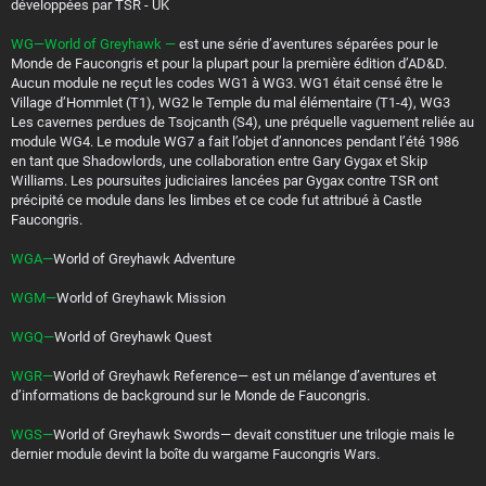
développées par TSR - UK
WG—World of Greyhawk —
est une série d’aventures séparées pour le
Monde de Faucongris et pour la plupart pour la première édition d’AD&D.
Aucun module ne reçut les codes WG1 à WG3. WG1 était censé être le
Village d’Hommlet (T1), WG2 le Temple du mal élémentaire (T1-4), WG3
Les cavernes perdues de Tsojcanth (S4), une préquelle vaguement reliée au
module WG4. Le module WG7 a fait l’objet d’annonces pendant l’été 1986
en tant que Shadowlords, une collaboration entre Gary Gygax et Skip
Williams. Les poursuites judiciaires lancées par Gygax contre TSR ont
précipité ce module dans les limbes et ce code fut attribué à Castle
Faucongris.
WGA—
World of Greyhawk Adventure
WGM—
World of Greyhawk Mission
WGQ—
World of Greyhawk Quest
WGR—
World of Greyhawk Reference— est un mélange d’aventures et
d’informations de background sur le Monde de Faucongris.
WGS—
World of Greyhawk Swords— devait constituer une trilogie mais le
dernier module devint la boîte du wargame Faucongris Wars.