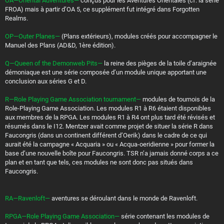
OA—Oriental Adventures—
conçus pour les Aventures Orientales (cf. la série
FROA) mais à partir d’OA 5, ce supplément fut intégré dans Forgotten
Realms.
OP—Outer Planes—
(Plans extérieurs), modules créés pour accompagner le
Manuel des Plans (AD&D, 1ère édition).
Q—Queen of the Demonweb Pits—
la reine des pièges de la toile d’araignée
démoniaque est une série composée d’un module unique apportant une
conclusion aux séries G et D.
R—Role Playing Game Association tournament—
modules de tournois de la
Role-Playing Game Association. Les modules R1 à R6 étaient disponibles
aux membres de la RPGA. Les modules R1 à R4 ont plus tard été révisés et
résumés dans le I12. Mentzer avait comme projet de situer la série R dans
Faucongris (dans un continent différent d’Oerik) dans le cadre de ce qui
aurait été la campagne « Acquaria » ou « Acqua-oeridienne » pour former la
base d’une nouvelle boîte pour Faucongris. TSR n’a jamais donné corps a ce
plan et en tant que tels, ces modules ne sont donc pas situés dans
Faucongris.
RA—Ravenloft—
aventures se déroulant dans le monde de Ravenloft.
RPGA—Role Playing Game Association—
série contenant les modules de