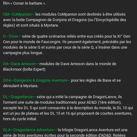
film « Conan le barbare ».
CM—CoMpanion—
les modules CoMpanion sont destinés à être utilisés
avec la boite Compagnon de Donjons et Dragons (ou l’Encyclopédie des
règles) et sont situés à Mystara.
D—Drow—
série de quatre scénarios reliés entre eux créés pour la XI° Gen
Con pour le monde de Faucongris. Ils peuvent également, précédés par les
modules de la série G et suivis par ceux de la série Q, s’insérer dans une
campagne plus longue.
DA—Dave Arneson—
modules de Dave Arneson dans le monde de
Blackmoor (boîte Expert)
DDA—Dungeons & Dragons Aventure—
pour les règles de Base et se
déroulant à Mystara.
DL–Dragonlance—
série qui a initié la campagne de DragonLance, ils
forment une suite de modules traditionnels pour AD&D (1ère édition),
excepté les DL 5 qui sont consacrés à la description du monde, le DL 10 qui
est un jeu de plateau et les DL 15 et 16 qui proposent de courtes aventures,
hors du cycle initial.
DLA—Dragonlance Adventure—
la trilogie DragonLance Aventure est une
série de trois aventures écrites pour la seconde édition d’AD&D. Reliées