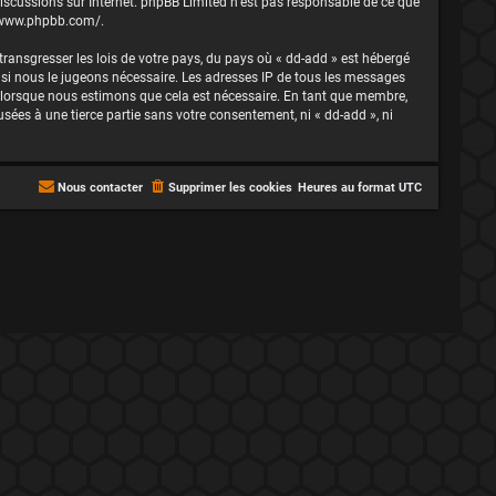
 discussions sur Internet. phpBB Limited n’est pas responsable de ce que
/www.phpbb.com/
.
ransgresser les lois de votre pays, du pays où « dd-add » est hébergé
t si nous le jugeons nécessaire. Les adresses IP de tous les messages
t lorsque nous estimons que cela est nécessaire. En tant que membre,
ées à une tierce partie sans votre consentement, ni « dd-add », ni
Nous contacter
Supprimer les cookies
Heures au format
UTC