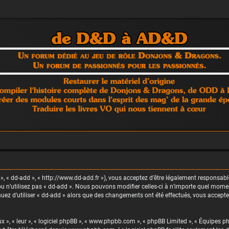
s », « dd-add », « http://www.dd-add.fr »), vous acceptez d’être légalement responsab
u n’utilisez pas « dd-add ». Nous pouvons modifier celles-ci à n’importe quel momen
inuez d’utiliser « dd-add » alors que des changements ont été effectués, vous accep
 », « leur », « logiciel phpBB », « www.phpbb.com », « phpBB Limited », « Équipes php