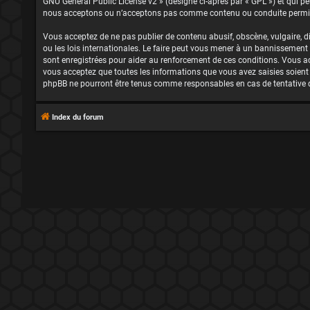
GNU General Public License v2
» (désigné ci-après par « GPL ») et qui p
nous acceptons ou n’acceptons pas comme contenu ou conduite permis. 
Vous acceptez de ne pas publier de contenu abusif, obscène, vulgaire, d
ou les lois internationales. Le faire peut vous mener à un bannissement
sont enregistrées pour aider au renforcement de ces conditions. Vous a
vous acceptez que toutes les informations que vous avez saisies soient 
phpBB ne pourront être tenus comme responsables en cas de tentative 
Index du forum