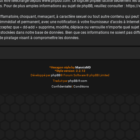
eut être téléchargé depuis
www.phpbb.com
. Le logiciel phpBB facilite seulement les
Pour de plus amples informations au sujet de phpBB, veuillez consulter :
https:/
iffamatoire, choquant, menaçant, à caractère sexuel ou tout autre contenu qui peut t
 immédiat et permanent, avec une notification à votre fournisseur d’accès à Interne
cceptez que « dd-add » supprime, modifie, déplace ou verrouille n’importe quel suje
stockées dans notre base de données. Bien que ces informations ne soient pas diffus
de piratage visant à compromettre les données.
*
Hexagon style by
MannixMD
*
Style version: 2.2.12
Développé par
phpBB
® Forum Software © phpBB Limited
Traduit par
phpBB-fr.com
Confidentialité
|
Conditions